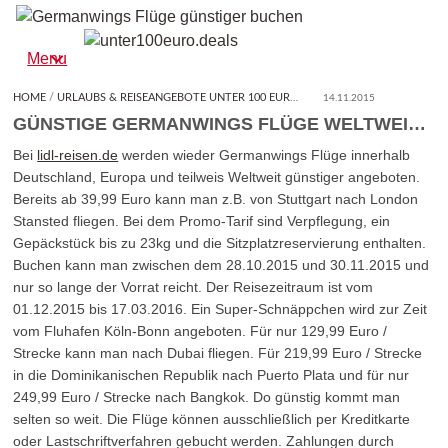
unter100euro.deals
Finde hier den Besten Deal unter 100,- Euro!
Menu
HOME
/
URLAUBS & REISEANGEBOTE UNTER 100 EURO
/
GÜNSTIGE GERMANWINGS 
14.11.2015
GÜNSTIGE GERMANWINGS FLÜGE WELTWEIT AB 40 EURO
Bei
lidl-reisen.de
werden wieder Germanwings Flüge innerhalb
Deutschland, Europa und teilweis Weltweit günstiger angeboten.
Bereits ab 39,99 Euro kann man z.B. von Stuttgart nach London
Stansted fliegen. Bei dem Promo-Tarif sind Verpflegung, ein
Gepäckstück bis zu 23kg und die Sitzplatzreservierung enthalten.
Buchen kann man zwischen dem 28.10.2015 und 30.11.2015 und
nur so lange der Vorrat reicht. Der Reisezeitraum ist vom
01.12.2015 bis 17.03.2016. Ein Super-Schnäppchen wird zur Zeit
vom Fluhafen Köln-Bonn angeboten. Für nur 129,99 Euro /
Strecke kann man nach Dubai fliegen. Für 219,99 Euro / Strecke
in die Dominikanischen Republik nach Puerto Plata und für nur
249,99 Euro / Strecke nach Bangkok. Do günstig kommt man
selten so weit. Die Flüge können ausschließlich per Kreditkarte
oder Lastschriftverfahren gebucht werden. Zahlungen durch