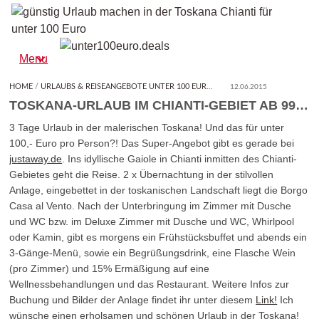
unter100euro.deals
Finde hier den Besten Deal unter 100,- Euro!
Menu
HOME
/
URLAUBS & REISEANGEBOTE UNTER 100 EURO
/
TOSKANA-URLAUB IM CHIA
12.06.2015
TOSKANA-URLAUB IM CHIANTI-GEBIET AB 99€ PRO PERSON
3 Tage Urlaub in der malerischen Toskana! Und das für unter
100,- Euro pro Person?! Das Super-Angebot gibt es gerade bei
justaway.de
. Ins idyllische Gaiole in Chianti inmitten des Chianti-
Gebietes geht die Reise. 2 x Übernachtung in der stilvollen
Anlage, eingebettet in der toskanischen Landschaft liegt die Borgo
Casa al Vento. Nach der Unterbringung im Zimmer mit Dusche
und WC bzw. im Deluxe Zimmer mit Dusche und WC, Whirlpool
oder Kamin, gibt es morgens ein Frühstücksbuffet und abends ein
3-Gänge-Menü, sowie ein Begrüßungsdrink, eine Flasche Wein
(pro Zimmer) und 15% Ermäßigung auf eine
Wellnessbehandlungen und das Restaurant. Weitere Infos zur
Buchung und Bilder der Anlage findet ihr unter diesem
Link!
Ich
wünsche einen erholsamen und schönen Urlaub in der Toskana!