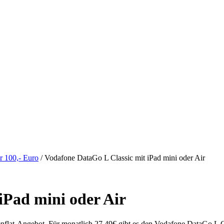
er 100,- Euro
/
Vodafone DataGo L Classic mit iPad mini oder Air
iPad mini oder Air
nflat-Angebot. Für monatlich 27,49€ gibt es den Vodafone DataGo L 