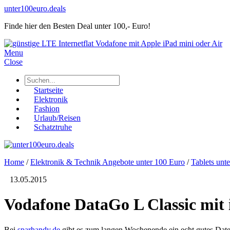
unter100euro.deals
Finde hier den Besten Deal unter 100,- Euro!
Menu
Close
Startseite
Elektronik
Fashion
Urlaub/Reisen
Schatztruhe
Home
/
Elektronik & Technik Angebote unter 100 Euro
/
Tablets unt
13.05.2015
Vodafone DataGo L Classic mit 
Bei
sparhandy.de
gibt es zum langen Wochenende ein echt gutes Date