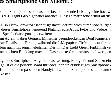
ues Smartphone von Xiaomi!?
einem Smartphone seid, das eine beeindruckende Leistung, eine hochwer
2+32GB Light Green genauer ansehen. Dieses Smartphone erfüllt all d
G36 Octa-Core-Prozessor ausgestattet, der mühelos durch jede Aufgabe
ieses Smartphone genügend Platz für eure Apps, Fotos und Videos, wäh
n Speicherkarte günstig erweitern.
Redmi A2 ein wahrer Genuss. Mit seiner beeindruckenden Dual-Kamera au
nste Details und Farben, während die 2-Megapixel-Tiefenkamera für a
dern auch mit seinem eleganten Design. Das Light Green-Farbfinish v
nem echten Blickfang machen. Das robuste Gehäuse aus hochwertigen M
endes Smartphone-Angebot, das Leistung, Fotografie und Stil zu einem
 ist es die perfekte Wahl für jeden, der ein erstklassiges Smartphone-
Falls ihr noch den passenden Handytarif zu dem Smartphone sucht, dann 
 kosten.