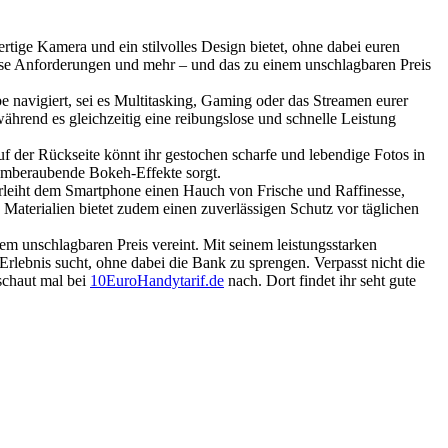
tige Kamera und ein stilvolles Design bietet, ohne dabei euren
iese Anforderungen und mehr – und das zu einem unschlagbaren Preis
 navigiert, sei es Multitasking, Gaming oder das Streamen eurer
rend es gleichzeitig eine reibungslose und schnelle Leistung
f der Rückseite könnt ihr gestochen scharfe und lebendige Fotos in
temberaubende Bokeh-Effekte sorgt.
erleiht dem Smartphone einen Hauch von Frische und Raffinesse,
aterialien bietet zudem einen zuverlässigen Schutz vor täglichen
 unschlagbaren Preis vereint. Mit seinem leistungsstarken
Erlebnis sucht, ohne dabei die Bank zu sprengen. Verpasst nicht die
schaut mal bei
10EuroHandytarif.de
nach. Dort findet ihr seht gute