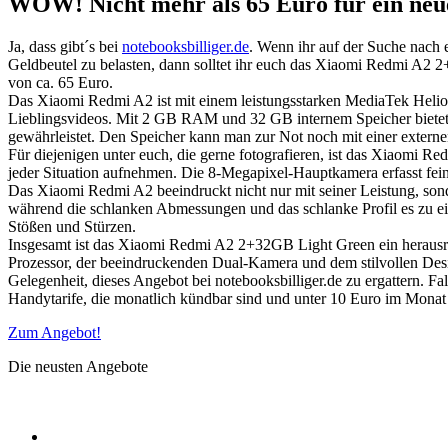
WOW! Nicht mehr als 65 Euro für ein ne
Ja, dass gibt´s bei
notebooksbilliger.de
. Wenn ihr auf der Suche nach 
Geldbeutel zu belasten, dann solltet ihr euch das Xiaomi Redmi A2 
von ca. 65 Euro.
Das Xiaomi Redmi A2 ist mit einem leistungsstarken MediaTek Helio 
Lieblingsvideos. Mit 2 GB RAM und 32 GB internem Speicher bietet d
gewährleistet. Den Speicher kann man zur Not noch mit einer externe
Für diejenigen unter euch, die gerne fotografieren, ist das Xiaomi 
jeder Situation aufnehmen. Die 8-Megapixel-Hauptkamera erfasst fei
Das Xiaomi Redmi A2 beeindruckt nicht nur mit seiner Leistung, son
während die schlanken Abmessungen und das schlanke Profil es zu ei
Stößen und Stürzen.
Insgesamt ist das Xiaomi Redmi A2 2+32GB Light Green ein herausrag
Prozessor, der beeindruckenden Dual-Kamera und dem stilvollen Design
Gelegenheit, dieses Angebot bei notebooksbilliger.de zu ergattern. 
Handytarife, die monatlich kündbar sind und unter 10 Euro im Monat
Zum Angebot!
Die neusten Angebote