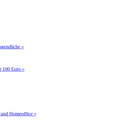
gendliche »
r 100 Euro »
o und Homeoffice »