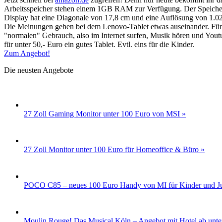
Arbeitsspeicher stehen einem 1GB RAM zur Verfügung. Der Speicher 
Display hat eine Diagonale von 17,8 cm und eine Auflösung von 1.024
Die Meinungen gehen bei dem Lenovo-Tablet etwas auseinander. Für di
"normalen" Gebrauch, also im Internet surfen, Musik hören und Yout
für unter 50,- Euro ein gutes Tablet. Evtl. eins für die Kinder.
Zum Angebot!
Die neusten Angebote
27 Zoll Gaming Monitor unter 100 Euro von MSI »
27 Zoll Monitor unter 100 Euro für Homeoffice & Büro »
POCO C85 – neues 100 Euro Handy von MI für Kinder und Ju
Moulin Rouge! Das Musical Köln – Angebot mit Hotel ab unte