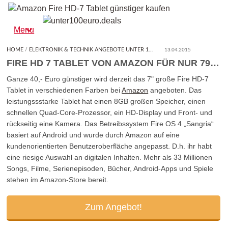
unter100euro.deals
Finde hier den Besten Deal unter 100,- Euro!
Menu
HOME
/
ELEKTRONIK & TECHNIK ANGEBOTE UNTER 100 EURO
/
FIRE HD 7 TABLET
13.04.2015
FIRE HD 7 TABLET VON AMAZON FÜR NUR 79 EURO
Ganze 40,- Euro günstiger wird derzeit das 7" große Fire HD-7
Tablet in verschiedenen Farben bei
Amazon
angeboten. Das
leistungssstarke Tablet hat einen 8GB großen Speicher, einen
schnellen Quad-Core-Prozessor, ein HD-Display und Front- und
rückseitig eine Kamera. Das Betreibssystem Fire OS 4 „Sangria“
basiert auf Android und wurde durch Amazon auf eine
kundenorientierten Benutzeroberfläche angepasst. D.h. ihr habt
eine riesige Auswahl an digitalen Inhalten. Mehr als 33 Millionen
Songs, Filme, Serienepisoden, Bücher, Android-Apps und Spiele
stehen im Amazon-Store bereit.
Zum Angebot!