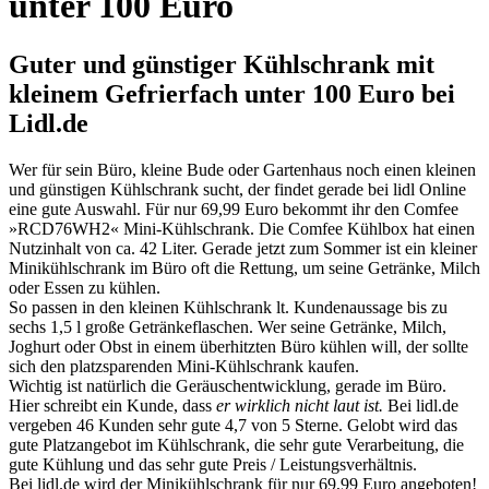
unter 100 Euro
Guter und günstiger Kühlschrank mit
kleinem Gefrierfach unter 100 Euro bei
Lidl.de
Wer für sein Büro, kleine Bude oder Gartenhaus noch einen kleinen
und günstigen Kühlschrank sucht, der findet gerade bei lidl Online
eine gute Auswahl. Für nur 69,99 Euro bekommt ihr den Comfee
»RCD76WH2« Mini-Kühlschrank. Die Comfee Kühlbox hat einen
Nutzinhalt von ca. 42 Liter. Gerade jetzt zum Sommer ist ein kleiner
Minikühlschrank im Büro oft die Rettung, um seine Getränke, Milch
oder Essen zu kühlen.
So passen in den kleinen Kühlschrank lt. Kundenaussage bis zu
sechs 1,5 l große Getränkeflaschen. Wer seine Getränke, Milch,
Joghurt oder Obst in einem überhitzten Büro kühlen will, der sollte
sich den platzsparenden Mini-Kühlschrank kaufen.
Wichtig ist natürlich die Geräuschentwicklung, gerade im Büro.
Hier schreibt ein Kunde, dass
er wirklich nicht laut ist.
Bei lidl.de
vergeben 46 Kunden sehr gute 4,7 von 5 Sterne. Gelobt wird das
gute Platzangebot im Kühlschrank, die sehr gute Verarbeitung, die
gute Kühlung und das sehr gute Preis / Leistungsverhältnis.
Bei lidl.de wird der Minikühlschrank für nur 69,99 Euro angeboten!